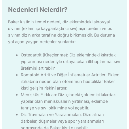
Nedenleri Nelerdir?
Baker kistinin temel nedeni, diz eklemindeki sinovyal
sıvının (eklem içi kayganlaştırıcı sıvı) aşırı üretimi ve bu
sıvının dizin arka tarafına doğru birikmesidir. Bu duruma
yol açan yaygın nedenler şunlardır:
Osteoartrit (Kireçlenme): Diz eklemindeki kıkırdak
yıpranması nedeniyle ortaya çıkan iltihaplanma, sıvı
üretimini artırabilir.
Romatoid Artrit ve Diğer İnflamatuar Artritler: Eklem
iltihabına neden olan otoimmün hastalıklar Baker
kisti gelişim riskini artırır.
Menisküs Yırtıkları: Diz içindeki şok emici kıkırdak
yapılar olan menisküslerin yırtılması, eklemde
tahrişe ve sıvı birikimine yol açabilir.
Diz Travmaları ve Yaralanmaları: Dize alınan
darbeler, düşmeler veya spor yaralanmaları
sonrasında da Baker kisti oluşabilir.