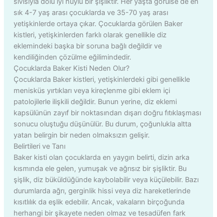
sıvısıyla dolu iyi huylu bir şişliktir. Her yaşta görülse de en
sık 4-7 yaş arası çocuklarda ve 35-70 yaş arası
yetişkinlerde ortaya çıkar. Çocuklarda görülen Baker
kistleri, yetişkinlerden farklı olarak genellikle diz
eklemindeki başka bir soruna bağlı değildir ve
kendiliğinden çözülme eğilimindedir.
Çocuklarda Baker Kisti Neden Olur?
Çocuklarda Baker kistleri, yetişkinlerdeki gibi genellikle
menisküs yırtıkları veya kireçlenme gibi eklem içi
patolojilerle ilişkili değildir. Bunun yerine, diz eklemi
kapsülünün zayıf bir noktasından dışarı doğru fıtıklaşması
sonucu oluştuğu düşünülür. Bu durum, çoğunlukla altta
yatan belirgin bir neden olmaksızın gelişir.
Belirtileri ve Tanı
Baker kisti olan çocuklarda en yaygın belirti, dizin arka
kısmında ele gelen, yumuşak ve ağrısız bir şişliktir. Bu
şişlik, diz büküldüğünde kaybolabilir veya küçülebilir. Bazı
durumlarda ağrı, gerginlik hissi veya diz hareketlerinde
kısıtlılık da eşlik edebilir. Ancak, vakaların birçoğunda
herhangi bir şikayete neden olmaz ve tesadüfen fark