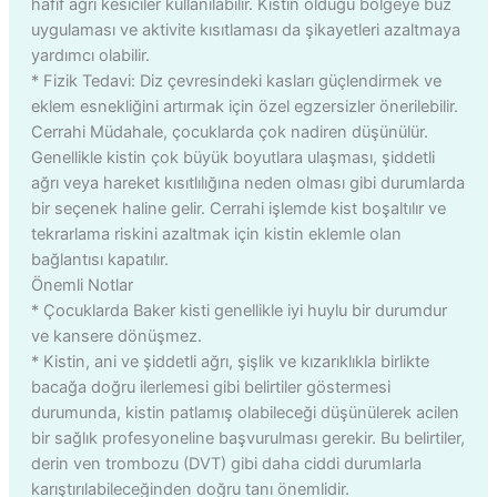
hafif ağrı kesiciler kullanılabilir. Kistin olduğu bölgeye buz
uygulaması ve aktivite kısıtlaması da şikayetleri azaltmaya
yardımcı olabilir.
* Fizik Tedavi: Diz çevresindeki kasları güçlendirmek ve
eklem esnekliğini artırmak için özel egzersizler önerilebilir.
Cerrahi Müdahale, çocuklarda çok nadiren düşünülür.
Genellikle kistin çok büyük boyutlara ulaşması, şiddetli
ağrı veya hareket kısıtlılığına neden olması gibi durumlarda
bir seçenek haline gelir. Cerrahi işlemde kist boşaltılır ve
tekrarlama riskini azaltmak için kistin eklemle olan
bağlantısı kapatılır.
Önemli Notlar
* Çocuklarda Baker kisti genellikle iyi huylu bir durumdur
ve kansere dönüşmez.
* Kistin, ani ve şiddetli ağrı, şişlik ve kızarıklıkla birlikte
bacağa doğru ilerlemesi gibi belirtiler göstermesi
durumunda, kistin patlamış olabileceği düşünülerek acilen
bir sağlık profesyoneline başvurulması gerekir. Bu belirtiler,
derin ven trombozu (DVT) gibi daha ciddi durumlarla
karıştırılabileceğinden doğru tanı önemlidir.