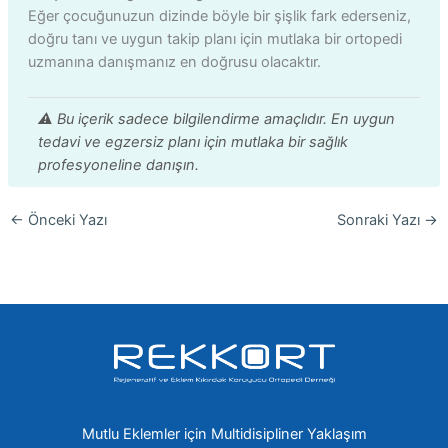
Eğer çocuğunuzun dizinde böyle bir şişlik fark ederseniz,
doğru tanı ve uygun takip planı için mutlaka bir ortopedi
uzmanına danışmanız en doğrusu olacaktır.
⚠️ Bu içerik sadece bilgilendirme amaçlıdır. En uygun
tedavi ve egzersiz planı için mutlaka bir sağlık
profesyoneline danışın.
←
Önceki Yazı
Sonraki Yazı
→
Mutlu Eklemler için Multidisipliner Yaklaşım