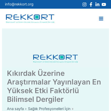
İçeriğe
info@rekkort.org
atla
Main
Men
Kıkırdak Üzerine
Araştırmalar Yayınlayan En
Yüksek Etki Faktörlü
Bilimsel Dergiler
Ana sayfa
Sağlık Profesyonelleri İçin