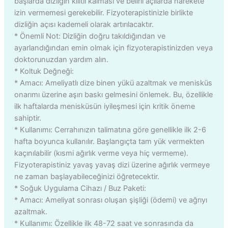
başlarda dizliğin kilitli kalması ve belirli açılarda harekete
izin vermemesi gerekebilir. Fizyoterapistinizle birlikte
dizliğin açısı kademeli olarak artırılacaktır.
* Önemli Not: Dizliğin doğru takıldığından ve
ayarlandığından emin olmak için fizyoterapistinizden veya
doktorunuzdan yardım alın.
* Koltuk Değneği:
* Amacı: Ameliyatlı dize binen yükü azaltmak ve menisküs
onarımı üzerine aşırı baskı gelmesini önlemek. Bu, özellikle
ilk haftalarda menisküsün iyileşmesi için kritik öneme
sahiptir.
* Kullanımı: Cerrahınızın talimatına göre genellikle ilk 2-6
hafta boyunca kullanılır. Başlangıçta tam yük vermekten
kaçınılabilir (kısmi ağırlık verme veya hiç vermeme).
Fizyoterapistiniz yavaş yavaş dizi üzerine ağırlık vermeye
ne zaman başlayabileceğinizi öğretecektir.
* Soğuk Uygulama Cihazı / Buz Paketi:
* Amacı: Ameliyat sonrası oluşan şişliği (ödemi) ve ağrıyı
azaltmak.
* Kullanımı: Özellikle ilk 48-72 saat ve sonrasında da