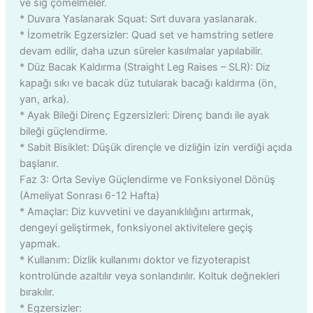
ve sığ çömelmeler.
* Duvara Yaslanarak Squat: Sırt duvara yaslanarak.
* İzometrik Egzersizler: Quad set ve hamstring setlere
devam edilir, daha uzun süreler kasılmalar yapılabilir.
* Düz Bacak Kaldırma (Straight Leg Raises – SLR): Diz
kapağı sıkı ve bacak düz tutularak bacağı kaldırma (ön,
yan, arka).
* Ayak Bileği Direnç Egzersizleri: Direnç bandı ile ayak
bileği güçlendirme.
* Sabit Bisiklet: Düşük dirençle ve dizliğin izin verdiği açıda
başlanır.
Faz 3: Orta Seviye Güçlendirme ve Fonksiyonel Dönüş
(Ameliyat Sonrası 6-12 Hafta)
* Amaçlar: Diz kuvvetini ve dayanıklılığını artırmak,
dengeyi geliştirmek, fonksiyonel aktivitelere geçiş
yapmak.
* Kullanım: Dizlik kullanımı doktor ve fizyoterapist
kontrolünde azaltılır veya sonlandırılır. Koltuk değnekleri
bırakılır.
* Egzersizler: