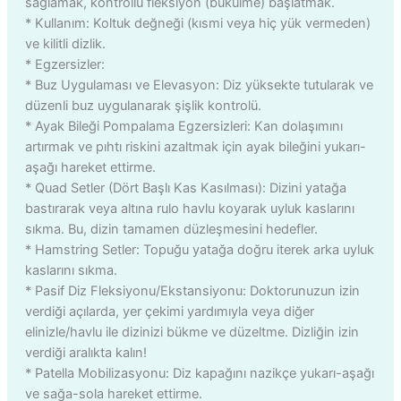
sağlamak, kontrollü fleksiyon (bükülme) başlatmak.
* Kullanım: Koltuk değneği (kısmi veya hiç yük vermeden)
ve kilitli dizlik.
* Egzersizler:
* Buz Uygulaması ve Elevasyon: Diz yüksekte tutularak ve
düzenli buz uygulanarak şişlik kontrolü.
* Ayak Bileği Pompalama Egzersizleri: Kan dolaşımını
artırmak ve pıhtı riskini azaltmak için ayak bileğini yukarı-
aşağı hareket ettirme.
* Quad Setler (Dört Başlı Kas Kasılması): Dizini yatağa
bastırarak veya altına rulo havlu koyarak uyluk kaslarını
sıkma. Bu, dizin tamamen düzleşmesini hedefler.
* Hamstring Setler: Topuğu yatağa doğru iterek arka uyluk
kaslarını sıkma.
* Pasif Diz Fleksiyonu/Ekstansiyonu: Doktorunuzun izin
verdiği açılarda, yer çekimi yardımıyla veya diğer
elinizle/havlu ile dizinizi bükme ve düzeltme. Dizliğin izin
verdiği aralıkta kalın!
* Patella Mobilizasyonu: Diz kapağını nazikçe yukarı-aşağı
ve sağa-sola hareket ettirme.