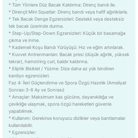
* Tüm Yönlere Düz Bacak Kaldırma: Direnç bandı ile.
* Dirençli Mini Squatlar: Direnç bandı veya hafif ağırlıklarla.
* Tek Bacak Denge Egzersizleri: Destekli veya desteksiz
tek bacak üzerinde durma.
* Step-Up/Step-Down Egzersizleri: Küçük bir basamağa
çıkma ve inme.
* Kademeli Koşu Bandı Yürüyüşü: Hız ve eğim artırılarak.
* Kuvvet Antrenmanları: Bacak presi (düşük ağırlık, yüksek
tekrar), hamstring curl, baldır kaldırma.
* Eliptik Bisiklet / Yüzme: Dize daha az yük bindiren
kardiyo egzersizleri.
Faz 4: İleri Güçlendirme ve Spora Özgü Hazırlık (Ameliyat
Sonrası 3-6 Ay ve Sonrası)
* Amaçlar: Maksimum kas gücüne, dayanıklılığa ve
çevikliğe ulaşmak, spora özgü hareketleri güvenle
yapabilmek.
* Kullanım: Gerekirse koruyucu dizlikler veya bantlamalar
kullanılabilir.
* Egzersizler: