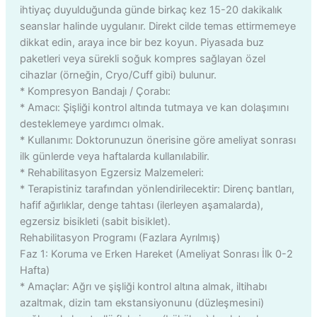
ihtiyaç duyulduğunda günde birkaç kez 15-20 dakikalık
seanslar halinde uygulanır. Direkt cilde temas ettirmemeye
dikkat edin, araya ince bir bez koyun. Piyasada buz
paketleri veya sürekli soğuk kompres sağlayan özel
cihazlar (örneğin, Cryo/Cuff gibi) bulunur.
* Kompresyon Bandajı / Çorabı:
* Amacı: Şişliği kontrol altında tutmaya ve kan dolaşımını
desteklemeye yardımcı olmak.
* Kullanımı: Doktorunuzun önerisine göre ameliyat sonrası
ilk günlerde veya haftalarda kullanılabilir.
* Rehabilitasyon Egzersiz Malzemeleri:
* Terapistiniz tarafından yönlendirilecektir: Direnç bantları,
hafif ağırlıklar, denge tahtası (ilerleyen aşamalarda),
egzersiz bisikleti (sabit bisiklet).
Rehabilitasyon Programı (Fazlara Ayrılmış)
Faz 1: Koruma ve Erken Hareket (Ameliyat Sonrası İlk 0-2
Hafta)
* Amaçlar: Ağrı ve şişliği kontrol altına almak, iltihabı
azaltmak, dizin tam ekstansiyonunu (düzleşmesini)