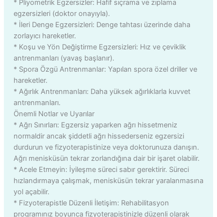
* Pliyometrik Egzersizler: Hafif sıçrama ve zıplama
egzersizleri (doktor onayıyla).
* İleri Denge Egzersizleri: Denge tahtası üzerinde daha
zorlayıcı hareketler.
* Koşu ve Yön Değiştirme Egzersizleri: Hız ve çeviklik
antrenmanları (yavaş başlanır).
* Spora Özgü Antrenmanlar: Yapılan spora özel driller ve
hareketler.
* Ağırlık Antrenmanları: Daha yüksek ağırlıklarla kuvvet
antrenmanları.
Önemli Notlar ve Uyarılar
* Ağrı Sınırları: Egzersiz yaparken ağrı hissetmeniz
normaldir ancak şiddetli ağrı hissederseniz egzersizi
durdurun ve fizyoterapistinize veya doktorunuza danışın.
Ağrı menisküsün tekrar zorlandığına dair bir işaret olabilir.
* Acele Etmeyin: İyileşme süreci sabır gerektirir. Süreci
hızlandırmaya çalışmak, menisküsün tekrar yaralanmasına
yol açabilir.
* Fizyoterapistle Düzenli İletişim: Rehabilitasyon
programınız boyunca fizyoterapistinizle düzenli olarak