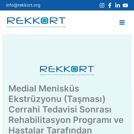
İçeriğe
info@rekkort.org
atla
Main
Men
Medial Menisküs
Ekstrüzyonu (Taşması)
Cerrahi Tedavisi Sonrası
Rehabilitasyon Programı ve
Hastalar Tarafından