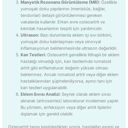
Manyetik Rezonans Görüntüleme (MR):
Özellikle
yumuşak doku yapılarının (menisküs, bağlar,
tendonlar) detaylı görüntülenmesi gereken
vakalarda kullanılır. Erken evre osteoartrit ve
kıkırdak hasarlarının tespiti için yardımcıdır.
Ultrason:
Bazı durumlarda eklem içi sıvı birikimi,
yumuşak doku kalınlaşması veya sinovyal
inflamasyonun belirlenmesinde ultrason değerlidir.
Kan Testleri:
Osteoartrit genellikle iltihaplı bir eklem
hastalığı olmadığı için, kan testlerinde romatoid
artrit gibi enflamatuvar değerin yüksek olması
beklenmez. Ancak romatoid artrit veya diğer eklem
hastalıklarından şüpheleniliyorsa, ayırıcı tanı için
kan testleri uygulanabilir.
Eklem Sıvısı Analizi:
Seyrek olarak eklem sıvısı
alınarak (artrosentez) laboratuvar incelemesi yapılır.
Bu yöntem, enfeksiyon veya diğer artrit tiplerini
dışlamak için gerekli olabilir.
Osteoartrit tanısı kesinleştikten sonra, hastalığın evresi ve