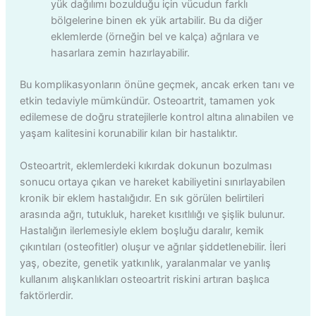
yük dağılımı bozulduğu için vücudun farklı
bölgelerine binen ek yük artabilir. Bu da diğer
eklemlerde (örneğin bel ve kalça) ağrılara ve
hasarlara zemin hazırlayabilir.
Bu komplikasyonların önüne geçmek, ancak erken tanı ve
etkin tedaviyle mümkündür. Osteoartrit, tamamen yok
edilemese de doğru stratejilerle kontrol altına alınabilen ve
yaşam kalitesini korunabilir kılan bir hastalıktır.
Osteoartrit, eklemlerdeki kıkırdak dokunun bozulması
sonucu ortaya çıkan ve hareket kabiliyetini sınırlayabilen
kronik bir eklem hastalığıdır. En sık görülen belirtileri
arasında ağrı, tutukluk, hareket kısıtlılığı ve şişlik bulunur.
Hastalığın ilerlemesiyle eklem boşluğu daralır, kemik
çıkıntıları (osteofitler) oluşur ve ağrılar şiddetlenebilir. İleri
yaş, obezite, genetik yatkınlık, yaralanmalar ve yanlış
kullanım alışkanlıkları osteoartrit riskini artıran başlıca
faktörlerdir.