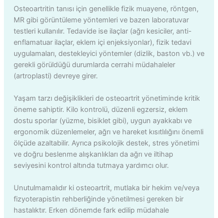
Osteoartritin tanısı için genellikle fizik muayene, röntgen,
MR gibi görüntüleme yöntemleri ve bazen laboratuvar
testleri kullanılır. Tedavide ise ilaçlar (ağrı kesiciler, anti-
enflamatuar ilaçlar, eklem içi enjeksiyonlar), fizik tedavi
uygulamaları, destekleyici yöntemler (dizlik, baston vb.) ve
gerekli görüldüğü durumlarda cerrahi müdahaleler
(artroplasti) devreye girer.
Yaşam tarzı değişiklikleri de osteoartrit yönetiminde kritik
öneme sahiptir. Kilo kontrolü, düzenli egzersiz, eklem
dostu sporlar (yüzme, bisiklet gibi), uygun ayakkabı ve
ergonomik düzenlemeler, ağrı ve hareket kısıtlılığını önemli
ölçüde azaltabilir. Ayrıca psikolojik destek, stres yönetimi
ve doğru beslenme alışkanlıkları da ağrı ve iltihap
seviyesini kontrol altında tutmaya yardımcı olur.
Unutulmamalıdır ki osteoartrit, mutlaka bir hekim ve/veya
fizyoterapistin rehberliğinde yönetilmesi gereken bir
hastalıktır. Erken dönemde fark edilip müdahale