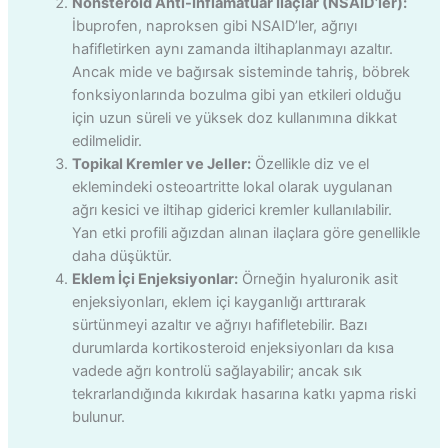
Nonsteroid Anti-İnflamatuar İlaçlar (NSAID’ler):
İbuprofen, naproksen gibi NSAID’ler, ağrıyı
hafifletirken aynı zamanda iltihaplanmayı azaltır.
Ancak mide ve bağırsak sisteminde tahriş, böbrek
fonksiyonlarında bozulma gibi yan etkileri olduğu
için uzun süreli ve yüksek doz kullanımına dikkat
edilmelidir.
Topikal Kremler ve Jeller:
Özellikle diz ve el
eklemindeki osteoartritte lokal olarak uygulanan
ağrı kesici ve iltihap giderici kremler kullanılabilir.
Yan etki profili ağızdan alınan ilaçlara göre genellikle
daha düşüktür.
Eklem İçi Enjeksiyonlar:
Örneğin hyaluronik asit
enjeksiyonları, eklem içi kayganlığı arttırarak
sürtünmeyi azaltır ve ağrıyı hafifletebilir. Bazı
durumlarda kortikosteroid enjeksiyonları da kısa
vadede ağrı kontrolü sağlayabilir; ancak sık
tekrarlandığında kıkırdak hasarına katkı yapma riski
bulunur.