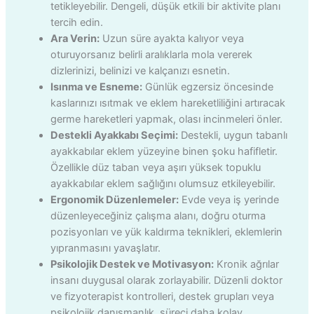
tetikleyebilir. Dengeli, düşük etkili bir aktivite planı
tercih edin.
Ara Verin:
Uzun süre ayakta kalıyor veya
oturuyorsanız belirli aralıklarla mola vererek
dizlerinizi, belinizi ve kalçanızı esnetin.
Isınma ve Esneme:
Günlük egzersiz öncesinde
kaslarınızı ısıtmak ve eklem hareketliliğini artıracak
germe hareketleri yapmak, olası incinmeleri önler.
Destekli Ayakkabı Seçimi:
Destekli, uygun tabanlı
ayakkabılar eklem yüzeyine binen şoku hafifletir.
Özellikle düz taban veya aşırı yüksek topuklu
ayakkabılar eklem sağlığını olumsuz etkileyebilir.
Ergonomik Düzenlemeler:
Evde veya iş yerinde
düzenleyeceğiniz çalışma alanı, doğru oturma
pozisyonları ve yük kaldırma teknikleri, eklemlerin
yıpranmasını yavaşlatır.
Psikolojik Destek ve Motivasyon:
Kronik ağrılar
insanı duygusal olarak zorlayabilir. Düzenli doktor
ve fizyoterapist kontrolleri, destek grupları veya
psikolojik danışmanlık, süreci daha kolay