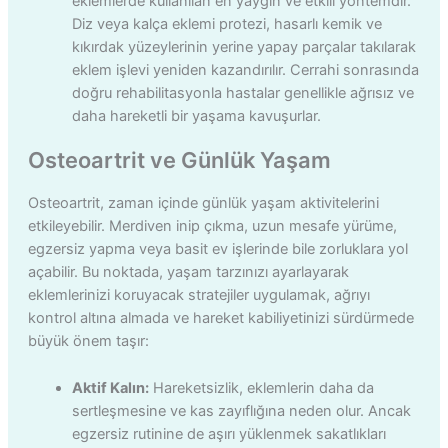
eklemlerde kullanılan en yaygın ve etkili yöntemdir.
Diz veya kalça eklemi protezi, hasarlı kemik ve
kıkırdak yüzeylerinin yerine yapay parçalar takılarak
eklem işlevi yeniden kazandırılır. Cerrahi sonrasında
doğru rehabilitasyonla hastalar genellikle ağrısız ve
daha hareketli bir yaşama kavuşurlar.
Osteoartrit ve Günlük Yaşam
Osteoartrit, zaman içinde günlük yaşam aktivitelerini
etkileyebilir. Merdiven inip çıkma, uzun mesafe yürüme,
egzersiz yapma veya basit ev işlerinde bile zorluklara yol
açabilir. Bu noktada, yaşam tarzınızı ayarlayarak
eklemlerinizi koruyacak stratejiler uygulamak, ağrıyı
kontrol altına almada ve hareket kabiliyetinizi sürdürmede
büyük önem taşır:
Aktif Kalın:
Hareketsizlik, eklemlerin daha da
sertleşmesine ve kas zayıflığına neden olur. Ancak
egzersiz rutinine de aşırı yüklenmek sakatlıkları