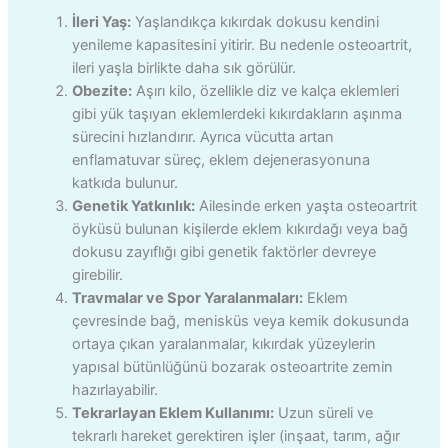
İleri Yaş:
Yaşlandıkça kıkırdak dokusu kendini
yenileme kapasitesini yitirir. Bu nedenle osteoartrit,
ileri yaşla birlikte daha sık görülür.
Obezite:
Aşırı kilo, özellikle diz ve kalça eklemleri
gibi yük taşıyan eklemlerdeki kıkırdakların aşınma
sürecini hızlandırır. Ayrıca vücutta artan
enflamatuvar süreç, eklem dejenerasyonuna
katkıda bulunur.
Genetik Yatkınlık:
Ailesinde erken yaşta osteoartrit
öyküsü bulunan kişilerde eklem kıkırdağı veya bağ
dokusu zayıflığı gibi genetik faktörler devreye
girebilir.
Travmalar ve Spor Yaralanmaları:
Eklem
çevresinde bağ, menisküs veya kemik dokusunda
ortaya çıkan yaralanmalar, kıkırdak yüzeylerin
yapısal bütünlüğünü bozarak osteoartrite zemin
hazırlayabilir.
Tekrarlayan Eklem Kullanımı:
Uzun süreli ve
tekrarlı hareket gerektiren işler (inşaat, tarım, ağır