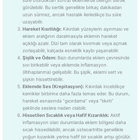
süre oturduktan sonra) eklemlerde belirgin sertlik
görülebilir. Bu sertlik genellikle birkaç dakikadan
uzun sürmez, ancak hastalık ilerledikçe bu süre
uzayabilir.
Hareket Kısıtlılığı:
Kıkırdak yüzeylerin aşınması ve
eklem aralığının daralmasıyla eklemin hareket
açıklığı azalır. Dizi tam olarak kıvırmak veya açmak
zorlaşabilir, kalçada esneklik kaybı yaşanabilir.
Şişlik ve Ödem:
Bazı durumlarda eklem çevresinde
sıvı birikebilir veya eklemde inflamasyon
(iltihaplanma) gelişebilir. Bu şişlik, eklemi sert ve
şişkin hissettirebilir.
Eklemde Ses (Krepitasyon):
Kıkırdak inceldikçe
kemikler birbirine daha fazla temas eder. Bu durum,
hareket esnasında “gıcırdama” veya “tıkırtı”
şeklinde seslere neden olabilir.
Hissetilen Sıcaklık veya Hafif Kızarıklık:
Aktif
inflamasyon olan durumlarda eklem bölgesi daha
sıcak hissedilebilir, ancak osteoartritte genellikle
yoğun kızarıklık yerine hafif bir sıcaklık artışı görülür.