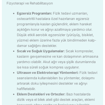
Fizyoterapi ve Rehabilitasyon
Egzersiz Programları:
Fizik tedavi uzmanları,
osteoartritli hastalara özel hazırlanan egzersiz
programlarıyla kasları güçlendirir, eklem hareket
açıklığını korur ve ağrıyı azaltmaya yardımcı olur.
Düşük etkili aerobik egzersizler (yürüyüş, bisiklet,
yüzme) eklem üzerine fazla yük bindirmeden kalp-
damar sağlığını destekler.
Sıcak ve Soğuk Uygulamalar:
Sıcak kompresler,
kasların gevşemesine ve kan dolaşımının artmasına
yardımcı olabilir. Akut ağrı veya şişlik durumlarında
ise kısa süreli soğuk kompres uygulanır.
Ultrason ve Elektroterapi Yöntemleri:
Fizik tedavi
seanslarında kullanılabilen bu yöntemler, dolaşımı
artırarak doku iyileşmesini destekler ve ağrıyı
hafifletebilir.
Eklem Destekleri ve Ortezler:
Bazı hastalarda
dizlik veya el bilek ateli gibi destek araçları, eklemi
koruyarak ağrıyı azaltır ve fonksiyonu iyileştirir.