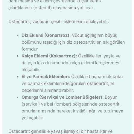
daralmasına ve eklem çevresinde küçük kemik
çıkıntılarının (osteofit) oluşmasına yol açar.
Osteoartrit, vücudun çeşitli eklemlerini etkileyebilir:
Diz Eklemi (Gonartroz):
Vücut ağırlığının büyük
bölümünü taşıdığı için diz osteoartriti en sık görülen
formdur.
Kalça Eklemi (Koksartroz):
Özellikle ileri yaşta ya
da aşırı kilo durumunda kalça eklemi kireçlenmesi
oluşabilir.
El ve Parmak Eklemleri:
Özellikle başparmak kökü
ve parmak eklemlerinde görülen osteoartrit, el
becerilerini sınırlandırabilir.
Omurga (Servikal ve Lomber Bölgeler):
Boyun
(servikal) ve bel (lomber) bölgelerinde osteoartrit,
omurlar arasında hareket kısıtlığı, ağrı ve tutulmaya
yol açabilir.
Osteoartrit genellikle yavaş ilerleyici bir hastalıktır ve